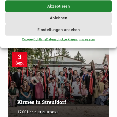
Akzeptieren
Kirmes in Stressenhausen
Ablehnen
17:00 Uhr
in
STRESSENHAUSEN
Einstellungen ansehen
Cookie-Richtlinie
Datenschutzerklärung
Impressum
3
Sep.
Kirmes in Streufdorf
17:00 Uhr
in
STREUFDORF