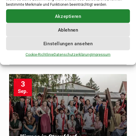
bestimmte Merkmale und Funktionen beeinträchtigt werden.
Akzeptieren
Ablehnen
Kirmes in Stressenhausen
Einstellungen ansehen
17:00 Uhr
in
STRESSENHAUSEN
Cookie-Richtlinie
Datenschutzerklärung
Impressum
3
Sep.