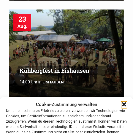
23
Aug.
Kühbergfest in Eishausen
14:00 Uhr
in
EISHAUSEN
Cookie-Zustimmung verwalten
Um dir ein optimales Erlebnis zu bieten, verwenden wir Technologien wie
27
Cookies, um Geräteinformationen zu speichern und/oder darauf
zuzugreifen. Wenn du diesen Technologien zustimmst, können wir Daten
Aug.
wie das Surfverhalten oder eindeutige IDs auf dieser Website verarbeiten.
Wenn du deine Zustimmung nicht erteilst oder zurückziehst, können