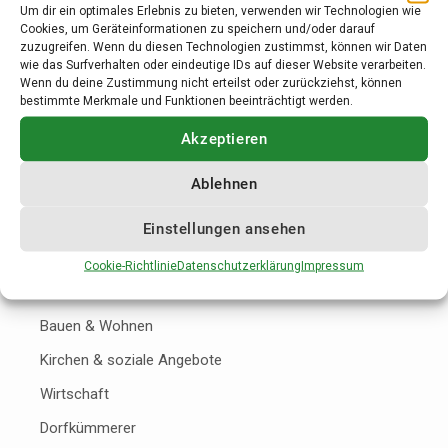
Um dir ein optimales Erlebnis zu bieten, verwenden wir Technologien wie
Leben & Wohnen
Cookies, um Geräteinformationen zu speichern und/oder darauf
zuzugreifen. Wenn du diesen Technologien zustimmst, können wir Daten
wie das Surfverhalten oder eindeutige IDs auf dieser Website verarbeiten.
Wenn du deine Zustimmung nicht erteilst oder zurückziehst, können
Familie & Bildung
bestimmte Merkmale und Funktionen beeinträchtigt werden.
Gesundheit
Akzeptieren
Ärzte & Heilberufe
Ablehnen
Apotheken
Krankenhäuser
Einstellungen ansehen
Senioren
Cookie-Richtlinie
Datenschutzerklärung
Impressum
Vereine
Bauen & Wohnen
Kirchen & soziale Angebote
Wirtschaft
Dorfkümmerer