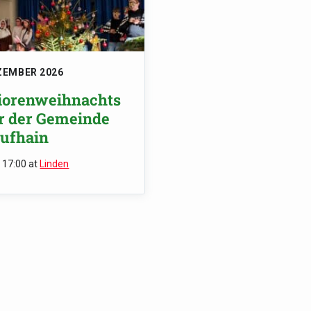
ZEMBER 2026
iorenweihnachts
er der Gemeinde
aufhain
- 17:00
at
Linden