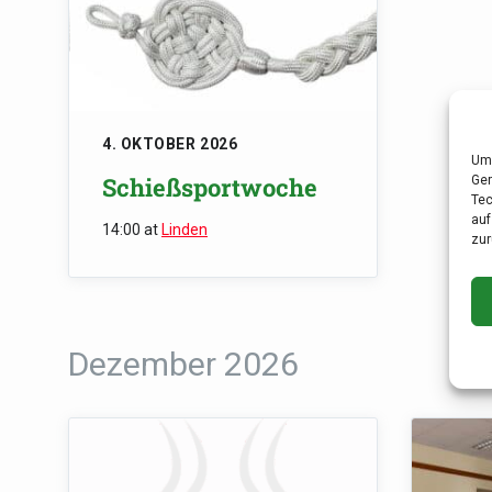
4. OKTOBER 2026
Um 
Schießsportwoche
Ger
Tec
auf
14:00
at
Linden
zur
Dezember 2026