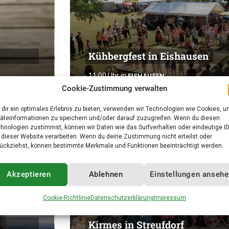
Kühbergfest in Eishausen
11:00 Uhr
in
EISHAUSEN
Cookie-Zustimmung verwalten
dir ein optimales Erlebnis zu bieten, verwenden wir Technologien wie Cookies, 
äteinformationen zu speichern und/oder darauf zuzugreifen. Wenn du diesen
hnologien zustimmst, können wir Daten wie das Surfverhalten oder eindeutige I
3
 dieser Website verarbeiten. Wenn du deine Zustimmung nicht erteilst oder
ückziehst, können bestimmte Merkmale und Funktionen beeinträchtigt werden.
Sep.
Akzeptieren
Ablehnen
Einstellungen anseh
Cookie-Richtlinie
Datenschutzerklärung
Impressum
Kirmes in Streufdorf