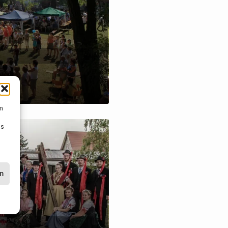
um
Ds
en