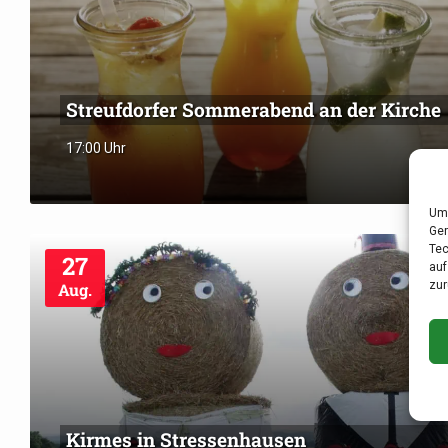
Streufdorfer Sommerabend an der Kirche
17:00 Uhr
Um 
Ger
Tec
27
auf
zur
Aug.
Kirmes in Stressenhausen