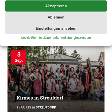
Akzeptieren
Kirmes in Stressenhausen
Ablehnen
17:00 Uhr
in
STRESSENHAUSEN
Einstellungen ansehen
Cookie-Richtlinie
Datenschutzerklärung
Impressum
3
Sep.
Kirmes in Streufdorf
17:00 Uhr
in
STREUFDORF