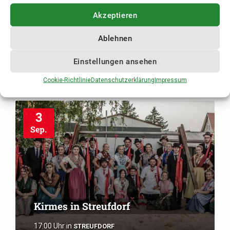
Akzeptieren
Kirmes in Stressenhausen
Ablehnen
17:00 Uhr
in
STRESSENHAUSEN
Einstellungen ansehen
Cookie-Richtlinie
Datenschutzerklärung
Impressum
3
Sep.
Kirmes in Streufdorf
17:00 Uhr
in
STREUFDORF