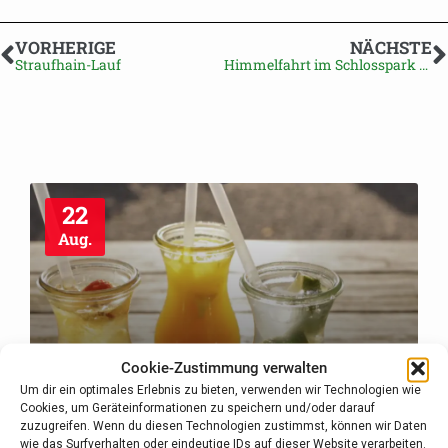
VORHERIGE
NÄCHSTE
Straufhain-Lauf
Himmelfahrt im Schlosspark Seidingstadt
22
Aug.
Streufdorfer Sommerabend an der
Cookie-Zustimmung verwalten
Kirche
Um dir ein optimales Erlebnis zu bieten, verwenden wir Technologien wie
Cookies, um Geräteinformationen zu speichern und/oder darauf
zuzugreifen. Wenn du diesen Technologien zustimmst, können wir Daten
17:00 Uhr
wie das Surfverhalten oder eindeutige IDs auf dieser Website verarbeiten.