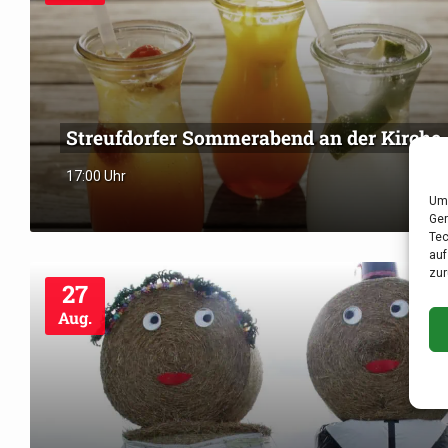
Streufdorfer Sommerabend an der Kirche
17:00 Uhr
Um 
Ger
Tec
auf
zur
27
Aug.