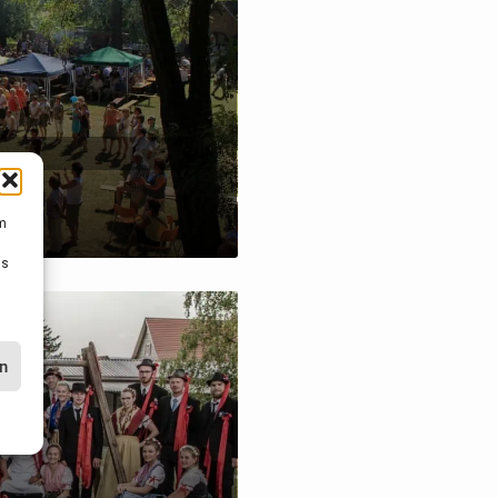
um
Ds
en