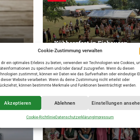
Kühbergfest in Eishausen
Cookie-Zustimmung verwalten
11:00 Uhr
in
EISHAUSEN
dir ein optimales Erlebnis zu bieten, verwenden wir Technologien wie Cookies, 
äteinformationen zu speichern und/oder darauf zuzugreifen. Wenn du diesen
hnologien zustimmst, können wir Daten wie das Surfverhalten oder eindeutige I
 dieser Website verarbeiten. Wenn du deine Zustimmung nicht erteilst oder
ückziehst, können bestimmte Merkmale und Funktionen beeinträchtigt werden.
3
Sep.
Akzeptieren
Ablehnen
Einstellungen anseh
Cookie-Richtlinie
Datenschutzerklärung
Impressum