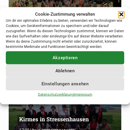
Cookie-Zustimmung verwalten
Um dir ein optimales Erlebnis zu bieten, verwenden wir Technologien wie
Kühbergfest in Eishausen
Cookies, um Geräteinformationen zu speichern und/oder darauf
zuzugreifen. Wenn du diesen Technologien zustimmst, können wir Daten
11:00 Uhr
in
EISHAUSEN
wie das Surfverhalten oder eindeutige IDs auf dieser Website verarbeiten.
Wenn du deine Zustimmung nicht erteilst oder zurückziehst, können
bestimmte Merkmale und Funktionen beeinträchtigt werden.
Akzeptieren
27
Ablehnen
Aug.
Einstellungen ansehen
Datenschutzerklärung
Impressum
Kirmes in Stressenhausen