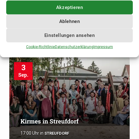
Akzeptieren
Kirmes in Stressenhausen
Ablehnen
17:00 Uhr
in
STRESSENHAUSEN
Einstellungen ansehen
Cookie-Richtlinie
Datenschutzerklärung
Impressum
3
Sep.
Kirmes in Streufdorf
17:00 Uhr
in
STREUFDORF